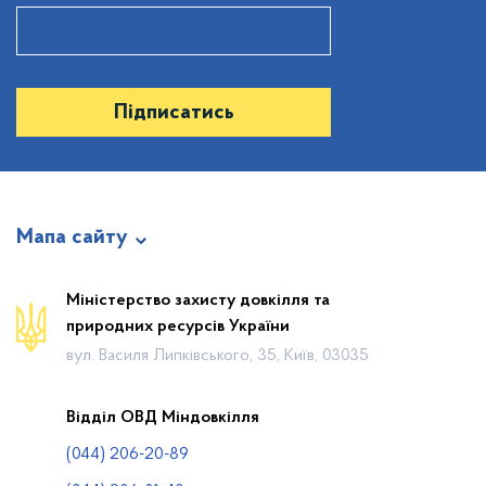
Підписатись
Мапа сайту
Новини
Міністерство захисту довкілля та
природних ресурсів України
Календар громадських слухань
вул. Василя Липківського, 35, Київ, 03035
Законодавча база
Пошук по Реєстру
Відділ ОВД Міндовкілля
Карта планової діяльності
(044) 206-20-89