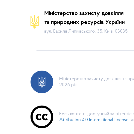
Новини
Міністерство захисту довкілля
Календар громадських слухань
та природних ресурсів України
Законодавча база
вул. Василя Липківського, 35, Київ, 03035
Пошук по Реєстру
Карта планової діяльності
Контакти
Міністерство захисту довкілля та п
2026 рік.
Весь контент доступний за ліцензі
Attribution 4.0 International license
, 