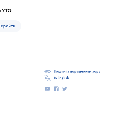
и УТО:
Перейти
Людям із порушенням зору
In English