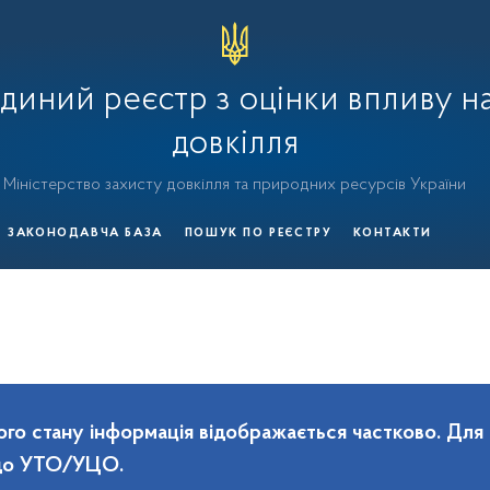
диний реєстр з оцінки впливу н
довкілля
Міністерство захисту довкілля та природних ресурсів України
ЗАКОНОДАВЧА БАЗА
ПОШУК ПО РЕЄСТРУ
КОНТАКТИ
го стану інформація відображається частково. Для
 до УТО/УЦО.