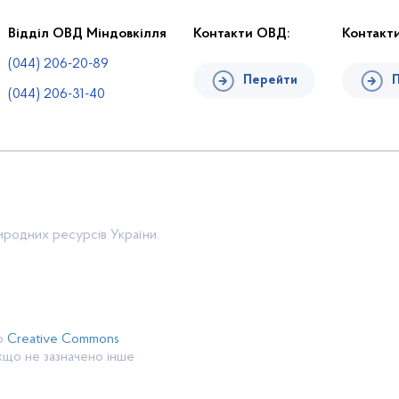
Відділ ОВД Міндовкілля
Контакти ОВД:
Контакт
(044) 206-20-89
Перейти
(044) 206-31-40
риродних ресурсів України.
єю
Creative Commons
якщо не зазначено інше