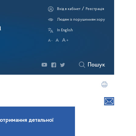
/
Вхід в кабінет
Реєстрація
Людям із порушенням зору
а
In English
Пошук
 отримання детальної