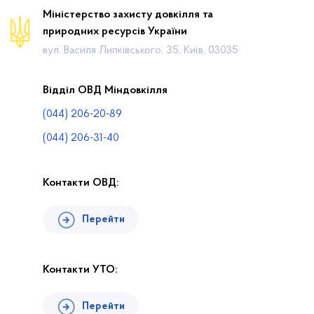
Новини
Міністерство захисту довкілля та
природних ресурсів України
Календар громадських слухань
вул. Василя Липківського, 35, Київ, 03035
Законодавча база
Пошук по Реєстру
Відділ ОВД Міндовкілля
Карта планової діяльності
(044) 206-20-89
Контакти
(044) 206-31-40
Контакти ОВД:
Перейти
Контакти УТО:
Перейти