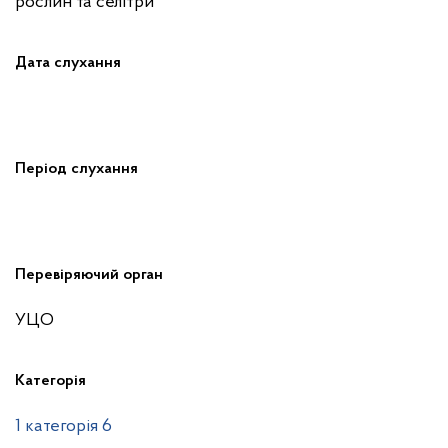
рослин та селітри
Дата слухання
Період слухання
Перевіряючий орган
УЦО
Категорія
1 категорія 6