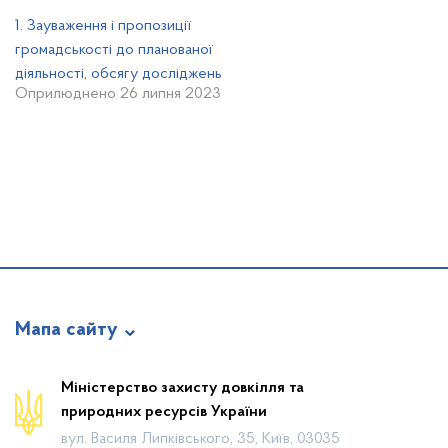
1. Зауваження і пропозиції
громадськості до планованої
діяльності, обсягу досліджень
Оприлюднено 26 липня 2023
Мапа сайту
Новини
Міністерство захисту довкілля та
природних ресурсів України
Календар громадських слухань
вул. Василя Липківського, 35, Київ, 03035