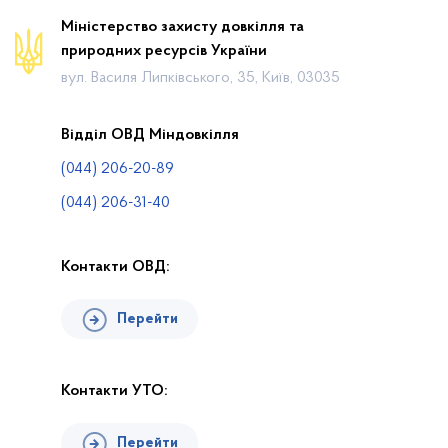
Новини
Міністерство захисту довкілля та
природних ресурсів України
Календар громадських слухань
вул. Василя Липківського, 35, Київ, 03035
Законодавча база
Пошук по Реєстру
Відділ ОВД Міндовкілля
Карта планової діяльності
(044) 206-20-89
Контакти
(044) 206-31-40
Контакти ОВД:
Перейти
Контакти УТО:
Перейти