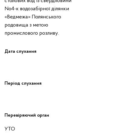
столових вод із свердловини
No4-к водозабірної ділянки
«Ведмежа» Полянського
родовища з метою
промислового розливу.
Дата слухання
Період слухання
Перевіряючий орган
УТО