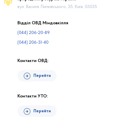
Календар громадських слухань
вул. Василя Липківського, 35, Київ, 03035
Законодавча база
Пошук по Реєстру
Відділ ОВД Міндовкілля
Карта планової діяльності
(044) 206-20-89
Контакти
(044) 206-31-40
Контакти ОВД:
Перейти
Контакти УТО:
Перейти