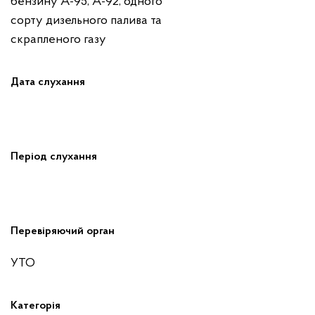
бензину А-95, А-92, одного
сорту дизельного палива та
скрапленого газу
Дата слухання
Період слухання
Перевіряючий орган
УТО
Категорія