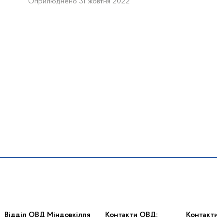
Оприлюднено 31 жовтня 2022
Відділ ОВД Міндовкілля
Контакти ОВД:
Контакт