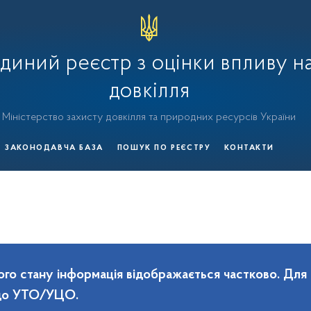
диний реєстр з оцінки впливу н
довкілля
Міністерство захисту довкілля та природних ресурсів України
ЗАКОНОДАВЧА БАЗА
ПОШУК ПО РЕЄСТРУ
КОНТАКТИ
го стану інформація відображається частково. Для
 до УТО/УЦО.