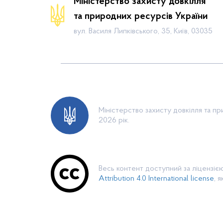
Міністерство захисту довкілля
Календар громадських слухань
та природних ресурсів України
Законодавча база
вул. Василя Липківського, 35, Київ, 03035
Пошук по Реєстру
Карта планової діяльності
Контакти
Міністерство захисту довкілля та п
2026 рік.
Весь контент доступний за ліцензі
Attribution 4.0 International license
, 