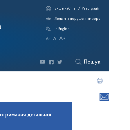
/
Вхід в кабінет
Реєстрація
Людям із порушенням зору
а
In English
Пошук
 отримання детальної