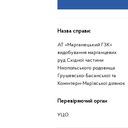
Назва справи:
АТ «Марганецький ГЗК»
видобування марганцевих
руд Східної частини
Нікопольського родовища
Грушевсько-Басанської та
Комінтерн-Мар’ївської ділянок
Перевіряючий орган
УЦО