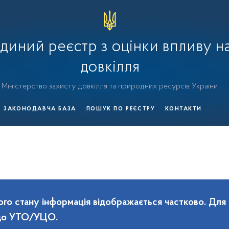
диний реєстр з оцінки впливу н
довкілля
Міністерство захисту довкілля та природних ресурсів України
ЗАКОНОДАВЧА БАЗА
ПОШУК ПО РЕЄСТРУ
КОНТАКТИ
го стану інформація відображається частково. Для
 до УТО/УЦО.