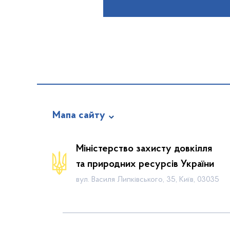
Мапа сайту
Новини
Міністерство захисту довкілля
Календар громадських слухань
та природних ресурсів України
Законодавча база
вул. Василя Липківського, 35, Київ, 03035
Пошук по Реєстру
Карта планової діяльності