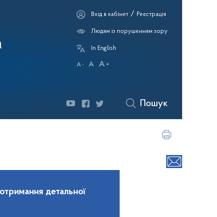
/
Вхід в кабінет
Реєстрація
Людям із порушенням зору
а
In English
Пошук
 отримання детальної