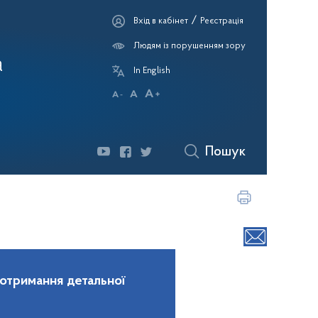
/
Вхід в кабінет
Реєстрація
Людям із порушенням зору
а
In English
Пошук
 отримання детальної