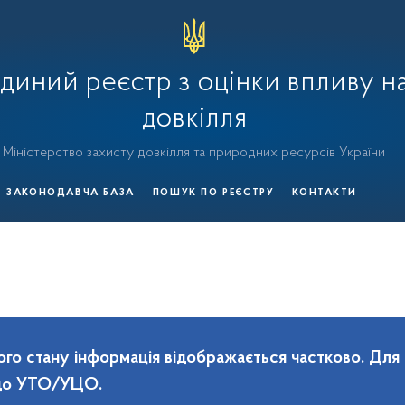
диний реєстр з оцінки впливу н
довкілля
Міністерство захисту довкілля та природних ресурсів України
ЗАКОНОДАВЧА БАЗА
ПОШУК ПО РЕЄСТРУ
КОНТАКТИ
го стану інформація відображається частково. Для
 до УТО/УЦО.