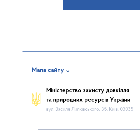
Мапа сайту
Новини
Міністерство захисту довкілля
Календар громадських слухань
та природних ресурсів України
Законодавча база
вул. Василя Липківського, 35, Київ, 03035
Пошук по Реєстру
Карта планової діяльності