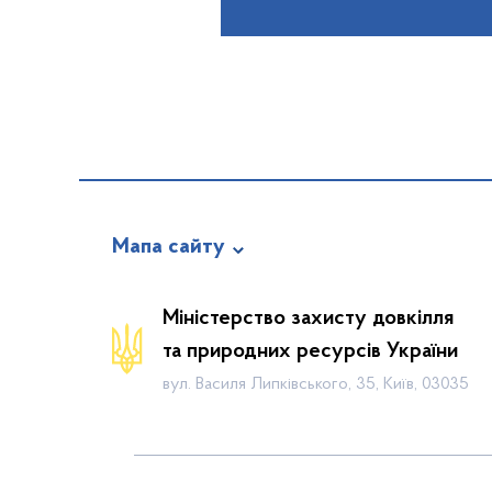
Мапа сайту
Новини
Міністерство захисту довкілля
Календар громадських слухань
та природних ресурсів України
Законодавча база
вул. Василя Липківського, 35, Київ, 03035
Пошук по Реєстру
Карта планової діяльності