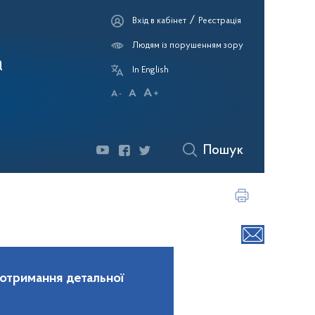
/
Вхід в кабінет
Реєстрація
Людям із порушенням зору
а
In English
Пошук
 отримання детальної