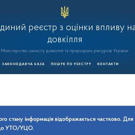
диний реєстр з оцінки впливу н
довкілля
Міністерство захисту довкілля та природних ресурсів України
ЗАКОНОДАВЧА БАЗА
ПОШУК ПО РЕЄСТРУ
КОНТАКТИ
го стану інформація відображається частково. Для
 до УТО/УЦО.