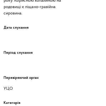
року. Корисною копалиною на
родовищі є піщано-гравійна
сировина.
Дата слухання
Період слухання
Перевіряючий орган
УЦО
Категорія