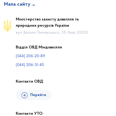
Мапа сайту
Новини
Міністерство захисту довкілля та
природних ресурсів України
Календар громадських слухань
вул. Василя Липківського, 35, Київ, 03035
Законодавча база
Пошук по Реєстру
Відділ ОВД Міндовкілля
Карта планової діяльності
(044) 206-20-89
Контакти
(044) 206-31-40
Контакти ОВД:
Перейти
Контакти УТО: