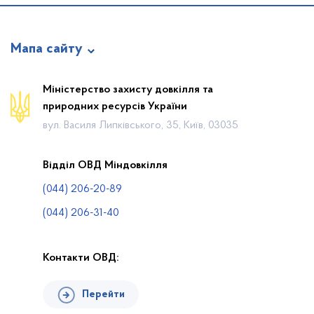
Мапа сайту
Новини
Міністерство захисту довкілля та
природних ресурсів України
Календар громадських слухань
вул. Василя Липківського, 35, Київ, 03035
Законодавча база
Пошук по Реєстру
Відділ ОВД Міндовкілля
Карта планової діяльності
(044) 206-20-89
Контакти
(044) 206-31-40
Контакти ОВД:
Перейти