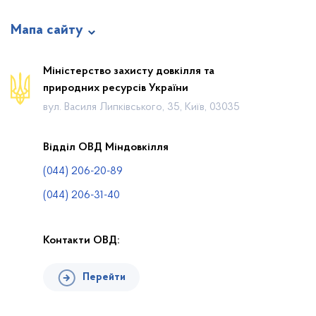
Мапа сайту
Новини
Міністерство захисту довкілля та
природних ресурсів України
Календар громадських слухань
вул. Василя Липківського, 35, Київ, 03035
Законодавча база
Пошук по Реєстру
Відділ ОВД Міндовкілля
Карта планової діяльності
(044) 206-20-89
Контакти
(044) 206-31-40
Контакти ОВД:
Перейти