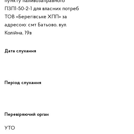
пункту паливозаправного
ПЗП1-50-2-1 для власних потреб
ТОВ «Берегівське ХПП» за
адресою: смт Батьово, вул.
Колійна, 19в
Дата слухання
Період слухання
Перевіряючий орган
УТО