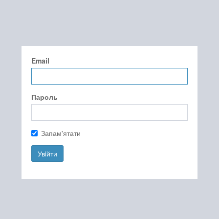
Email
Пароль
Запам'ятати
Увiйти